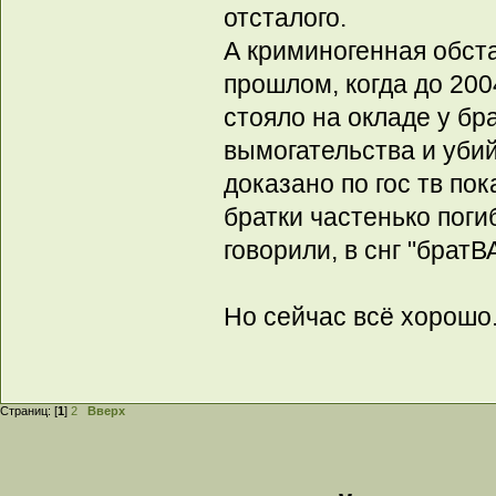
отсталого.
А криминогенная обста
прошлом, когда до 200
стояло на окладе у бр
вымогательства и уби
доказано по гос тв по
братки частенько поги
говорили, в снг "брат
Но сейчас всё хорошо
Страниц: [
1
]
2
Вверх