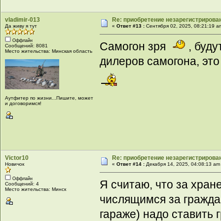
vladimir-013
Re: приобретение незарегистрирова
Да живу я тут
«
Ответ #13 :
Сентября 02, 2025, 08:21:19 a
Оффлайн
Самогон зря
, буду
Сообщений: 8081
Место жительства: Минская область
дилеров самогона, эт
Аутфитер по жизни...Пишите, может
и договоримся!
Victor10
Re: приобретение незарегистрирова
Новичок
«
Ответ #14 :
Декабря 14, 2025, 04:08:13 am
Оффлайн
Я считаю, что за хран
Сообщений: 4
Место жительства: Минск
числящимся за гражда
гараже) надо ставить 