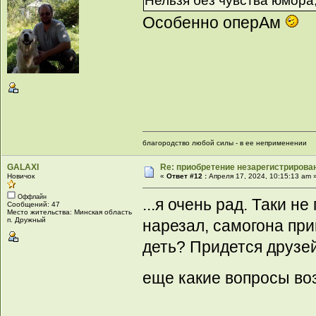
Нельзя без чувства юмора
Особенно оперАм
благородство любой силы - в ее неприменении
GALAXI
Re: приобретение незарегистрирова
Новичок
«
Ответ #12 :
Апреля 17, 2024, 10:15:13 am 
Оффлайн
...я очень рад. Таки н
Сообщений: 47
Место жительства: Минская область
п. Дружный
нарезал, самогона прик
деть? Придется друзей
еще какие вопросы воз