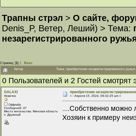
Трапны стрэл
>
О сайте, фор
Denis_P
,
Ветер
,
Леший
) >
Тема:
незарегистрированного ружья
Страниц: [
1
]
2
Вниз
Автор
Тема: приобретение незарегистрированного ружья.
0 Пользователей и 2 Гостей смотрят э
GALAXI
приобретение незарегистрированног
Новичок
«
:
Апреля 15, 2024, 09:42:25 am »
Оффлайн
....Собственно можно
Сообщений: 47
Место жительства: Минская область
п. Дружный
Хозяин к примеру неи