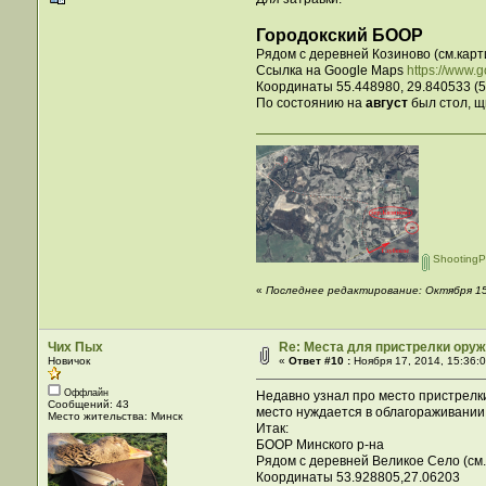
Городокский БООР
Рядом с деревней Козиново (см.карт
Ссылка на Google Maps
https://www
Координаты 55.448980, 29.840533 (55
По состоянию на
август
был стол, щ
ShootingPl
«
Последнее редактирование: Октября 15,
Чих Пых
Re: Места для пристрелки оружи
Новичок
«
Ответ #10 :
Ноября 17, 2014, 15:36:
Оффлайн
Недавно узнал про место пристрелки
Сообщений: 43
место нуждается в облагораживании,
Место жительства: Минск
Итак:
БООР Минского р-на
Рядом с деревней Великое Село (см.
Координаты 53.928805,27.06203