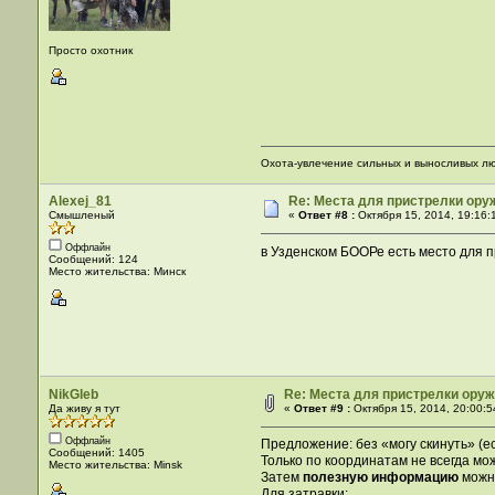
Просто охотник
Охота-увлечение сильных и выносливых люд
Alexej_81
Re: Места для пристрелки оруж
Смышленый
«
Ответ #8 :
Октября 15, 2014, 19:16:
Оффлайн
в Узденском БООРе есть место для п
Сообщений: 124
Место жительства: Минск
NikGleb
Re: Места для пристрелки оружи
Да живу я тут
«
Ответ #9 :
Октября 15, 2014, 20:00:5
Оффлайн
Предложение: без «могу скинуть» (е
Сообщений: 1405
Только по координатам не всегда мож
Место жительства: Minsk
Затем
полезную информацию
можно
Для затравки: