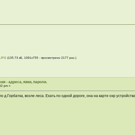
.JPG
(135.73 кБ, 1091x755 - просмотрено 2177 раз.)
ия - адреса, явки, пароли.
42 pm »
 д.Горбатка, возле леса. Ехать по одной дороге, она на карте охр устройства, 