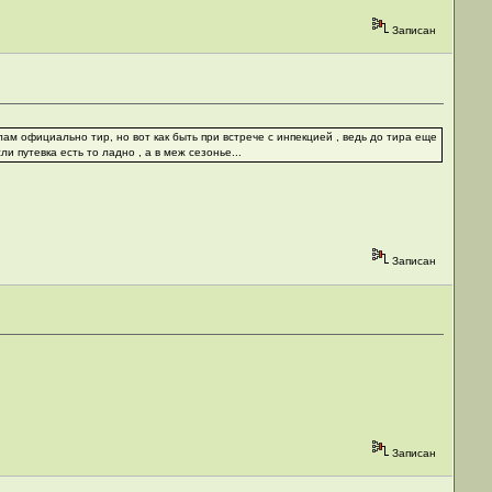
Записан
ам официально тир, но вот как быть при встрече с инпекцией , ведь до тира еще
и путевка есть то ладно , а в меж сезонье...
Записан
Записан