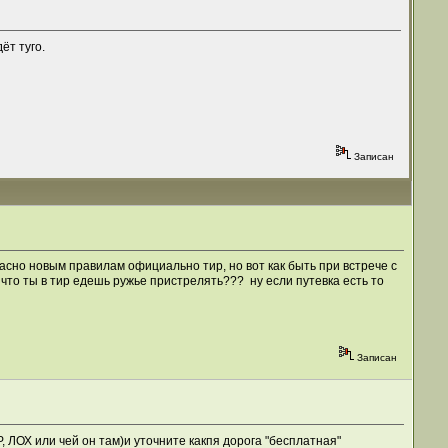
ёт туго.
Записан
асно новым правилам официально тир, но вот как быть при встрече с
ь что ты в тир едешь ружье пристрелять??? ну если путевка есть то
Записан
 ЛОХ или чей он там)и уточните какпя дорога "бесплатная"