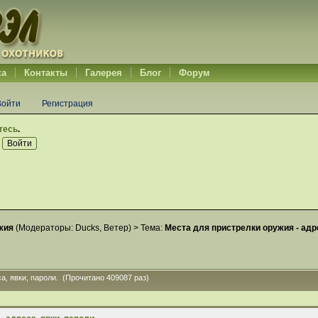
ка
Контакты
Галерея
Блог
Форум
Войти
Регистрация
тесь
.
жия
(Модераторы:
Ducks
,
Ветер
) >
Тема:
Места для пристрелки оружия - адре
а, явки, пароли. (Прочитано 409087 раз)