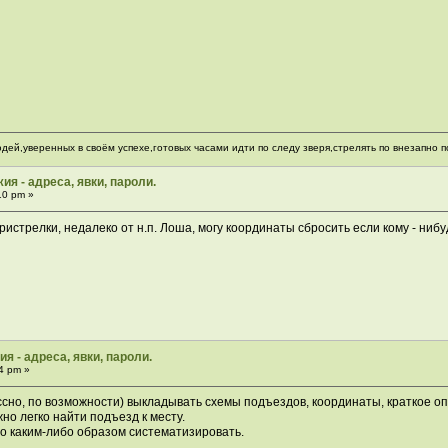
ей,уверенных в своём успехе,готовых часами идти по следу зверя,стрелять по внезапно п
ия - адреса, явки, пароли.
10 pm »
ристрелки, недалеко от н.п. Лоша, могу координаты сбросить если кому - ниб
я - адреса, явки, пароли.
4 pm »
ссно, по возможности) выкладывать схемы подъездов, координаты, краткое опи
но легко найти подъезд к месту.
 каким-либо образом систематизировать.