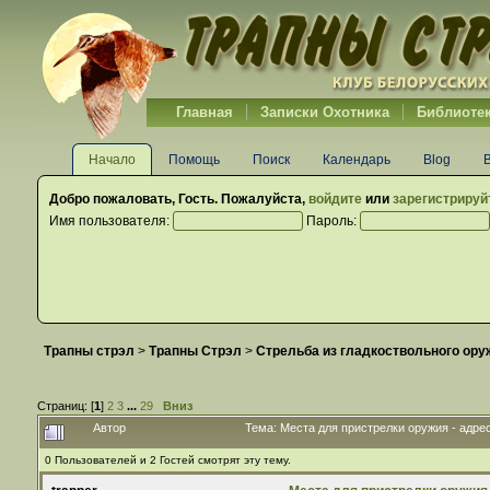
Главная
Записки Охотника
Библиоте
Начало
Помощь
Поиск
Календарь
Blog
Добро пожаловать,
Гость
. Пожалуйста,
войдите
или
зарегистрируй
Имя пользователя:
Пароль:
Трапны стрэл
>
Трапны Стрэл
>
Стрельба из гладкоствольного ору
Страниц: [
1
]
2
3
...
29
Вниз
Автор
Тема: Места для пристрелки оружия - адрес
0 Пользователей и 2 Гостей смотрят эту тему.