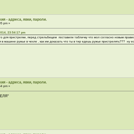
ия - адреса, явки, пароли.
05 pm »
2014, 23:54:17 pm
то для пристрелки, перед стрельбищем поставили табличку что мол согласно новым правил
я в машине ружье в чехле , как им доказать что ты в тир едешь ружье пристрелять??? ну есл
ия - адреса, явки, пароли.
54 pm »
ПЕЛЯ"