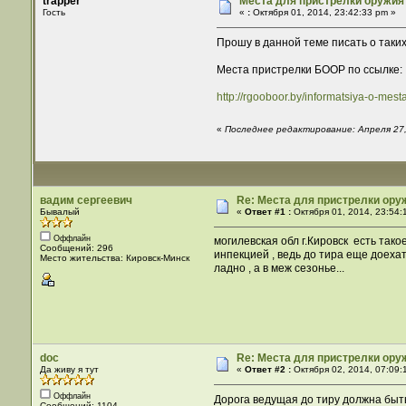
trapper
Места для пристрелки оружия -
Гость
«
:
Октября 01, 2014, 23:42:33 pm »
Прошу в данной теме писать о таких
Места пристрелки БООР по ссылке:
http://rgooboor.by/informatsiya-o-mesta
«
Последнее редактирование: Апреля 27,
вадим сергеевич
Re: Места для пристрелки оруж
Бывалый
«
Ответ #1 :
Октября 01, 2014, 23:54:
Оффлайн
могилевская обл г.Кировск есть так
Сообщений: 296
инпекцией , ведь до тира еще доехат
Место жительства: Кировск-Минск
ладно , а в меж сезонье...
doc
Re: Места для пристрелки оруж
Да живу я тут
«
Ответ #2 :
Октября 02, 2014, 07:09:
Оффлайн
Дорога ведущая до тиру должна быть
Сообщений: 1104