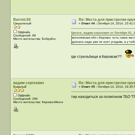
Barrett.50
Re: Места для пристрелки оруж
Смышленый
«
Ответ #4 :
Октября 14, 2014, 15:41:
Оффлайн
Цитата: вадим сергеевич от Октября 01, 
Сообщений: 99
могилевская обл г.Кировск есть такое мес
Место жительства: Бобруйск
доехать надо уже по охот угодьям, а у теб
где стрельбище в Кировске??
вадим сергеевич
Re: Места для пристрелки оруж
Бывалый
«
Ответ #5 :
Октября 14, 2014, 16:30:
Оффлайн
тир находиться за полигоном ТБО "
Сообщений: 296
Место жительства: Кировск-Минск