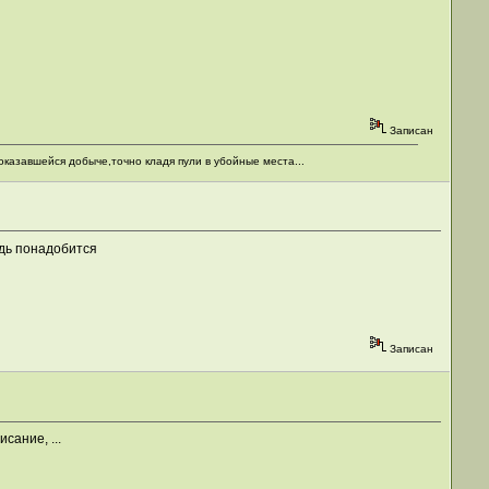
Записан
оказавшейся добыче,точно кладя пули в убойные места...
удь понадобится
Записан
сание, ...