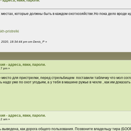
 адреса, явки, пароли.
 местах, которые должны быть в каждом охотхозяйстве.Но пока дело вроде ид
kh-pristrelki
 2020, 18:34:44 pm от Denis_P
»
ия - адреса, явки, пароли.
17 pm »
ое место для пристрелки, перед стрельбищем поставили табличку что мол согл
ь надо уже по охот угодьям, а у тебя в машине ружье в чехле , как им доказат
ия - адреса, явки, пароли.
12 am »
 выведена, как дорога общего пользования. Позвоните владельцу тира (БООР,