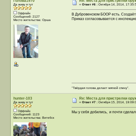
Голова1970
Re: Места для пристрелки оруж
Да живу я тут
«
Ответ #6 :
Октября 14, 2014, 17:35:
Оффлайн
В Дубровенском БООР есть. Создаётс
Сообщений: 2127
Приказ согласовывается с инспекцие
Место жительства: Орша
"Твёрдая голова делает мягкой спину".
hunter-103
Re: Места для пристрелки оруж
Да живу я тут
«
Ответ #7 :
Октября 15, 2014, 19:09:
Оффлайн
Мы у себя добились, и почти сделал
Сообщений: 1123
Место жительства: Витебск