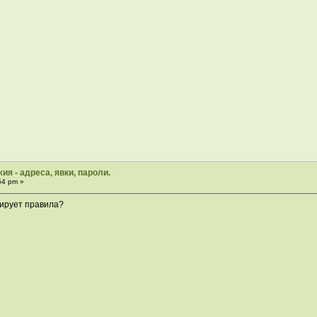
ия - адреса, явки, пароли.
54 pm »
рирует правила?