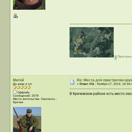
Пристрел
Митяй
Re: Места для пристрелки оруж
Да живу я тут
«
Ответ #11 :
Ноября 17, 2014, 19:34:
Оффлайн
В Кричевском районе есть место около
Сообщений: 2579
Место жительства: Смоленск -
Кричев