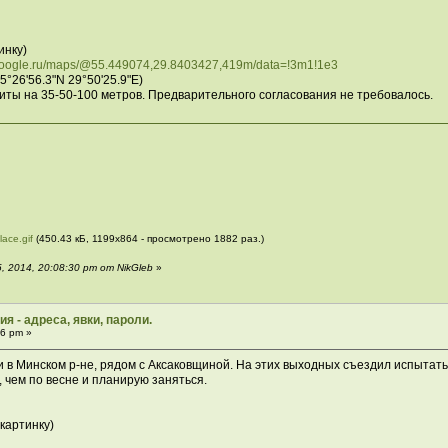
инку)
.google.ru/maps/@55.449074,29.8403427,419m/data=!3m1!1e3
°26'56.3"N 29°50'25.9"E)
иты на 35-50-100 метров. Предварительного согласования не требовалось.
ace.gif
(450.43 кБ, 1199x864 - просмотрено 1882 раз.)
 2014, 20:08:30 pm от NikGleb
»
я - адреса, явки, пароли.
06 pm »
 в Минском р-не, рядом с Аксаковщиной. На этих выходных съездил испытать
 чем по весне и планирую заняться.
картинку)