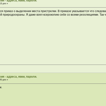
ия - адреса, явки, пароли.
53 pm »
я приказ о выделении места пристрелки. В приказе указывается что следован
й природоохраны. Я даже взял ксерокопию себе со всеми резолюциями. Так что
ия - адреса, явки, пароли.
05 pm »
и.