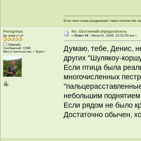
Если твои слова раздражают такое количество люд
Peregrinus
Re: Охотничий определитель
Да живу я тут
«
Ответ #2 :
Июня 01, 2008, 23:51:00 pm »
Оффлайн
Думаю, тебе, Денис, н
Сообщений: 1598
Место жительства: г. Брест
других "Шулякоу-корш
Если птица была реаль
многочисленных пестр
"пальцерасставленные"
небольшим поднятием н
Если рядом не было кр
Достаточно обычен, хо