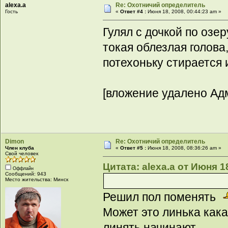
alexa.a
Re: Охотничий определитель
Гость
«
Ответ #4 :
Июня 18, 2008, 00:44:23 am »
Гулял с дочкой по озер
токая облезлая голова
потехоньку стирается 
[вложение удалено Ад
Dimon
Re: Охотничий определитель
Член клуба
«
Ответ #5 :
Июня 18, 2008, 08:36:26 am »
Свой человек
Цитата: alexa.a от Июня 1
Оффлайн
Сообщений: 943
Место жительства: Минск
Решил пол поменять
Может это линька кака
линять начинают.