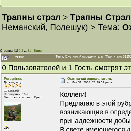
Трапны стрэл
>
Трапны Стрэл
Неманский
,
Полешук
) >
Тема:
О
Страниц: [
1
]
2
3
...
31
Вниз
Автор
Тема: Охотничий определитель (Прочитано 51252
0 Пользователей и 1 Гость смотрят эт
Peregrinus
Охотничий определитель
Да живу я тут
«
:
Мая 31, 2008, 23:29:57 pm »
Оффлайн
Коллеги!
Сообщений: 1598
Место жительства: г. Брест
Предлагаю в этой руб
возникающие в опреде
принадлежности добыто
В свете имеющегося д