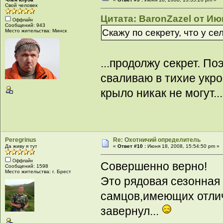
Свой человек
Цитата: BaronZazel от Июн
Оффлайн
Сообщений: 943
Скажу по секрету, что у с
Место жительства: Минск
...продолжу секрет. П
сваливаю в тихие укро
крыло никак не могут...
Peregrinus
Re: Охотничий определитель
Да живу я тут
«
Ответ #10 :
Июня 18, 2008, 15:54:50 pm »
Оффлайн
Совершенно верно!
Сообщений: 1598
Место жительства: г. Брест
Это рядовая сезонная 
самцов,имеющих отли
завернул...