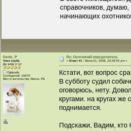
справочников, думаю,
начинающих охотников
Denis_P
Re: Охотничий определитель
Член клуба
«
Ответ #1 :
Июня 01, 2008, 23:38:55 pm »
Да живу я тут
Кстати, вот вопрос ср
Оффлайн
Сообщений: 16876
Место жительства: Минск, РБ
В субботу судил собаче
оговорюсь, нету. Дово
кругами. на кругах же
поднимается.
Подскажи, Вадим, кто