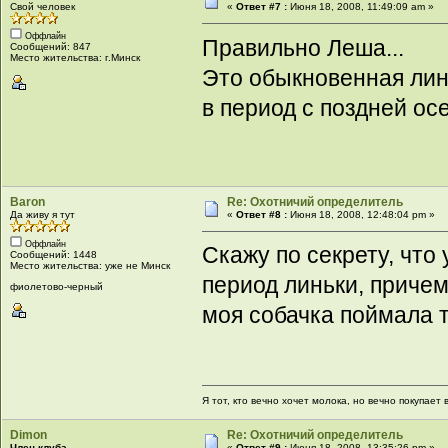
Свой человек
«
Ответ #7 :
Июня 18, 2008, 11:49:09 am »
Оффлайн
Правильно Леша...
Сообщений: 847
Место жительства: г.Минск
Это обыкновенная лин
в период с поздней осе
Baron
Re: Охотничий определитель
Да живу я тут
«
Ответ #8 :
Июня 18, 2008, 12:48:04 pm »
Оффлайн
Скажу по секрету, что
Сообщений: 1448
Место жительства: уже не Минск
период линьки, причем
фиолетово-черный
моя собачка поймала т
Я тот, кто вечно хочет молока, но вечно покупает в
Dimon
Re: Охотничий определитель
Член клуба
«
Ответ #9 :
Июня 18, 2008, 13:35:26 pm »