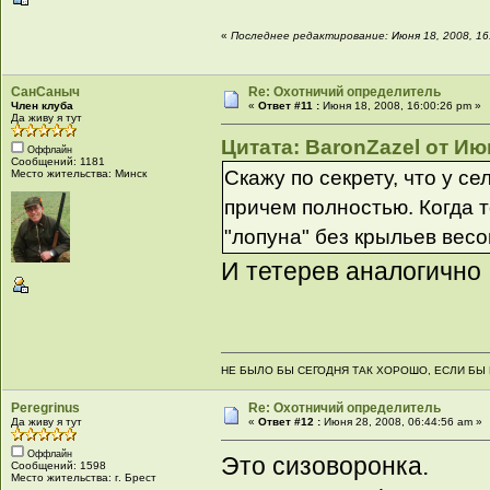
«
Последнее редактирование: Июня 18, 2008, 16:
СанСаныч
Re: Охотничий определитель
Член клуба
«
Ответ #11 :
Июня 18, 2008, 16:00:26 pm »
Да живу я тут
Цитата: BaronZazel от Июн
Оффлайн
Сообщений: 1181
Скажу по секрету, что у с
Место жительства: Минск
причем полностью. Когда т
"лопуна" без крыльев весом
И тетерев аналогично
НЕ БЫЛО БЫ СЕГОДНЯ ТАК ХОРОШО, ЕСЛИ БЫ
Peregrinus
Re: Охотничий определитель
Да живу я тут
«
Ответ #12 :
Июня 28, 2008, 06:44:56 am »
Оффлайн
Это сизоворонка.
Сообщений: 1598
Место жительства: г. Брест