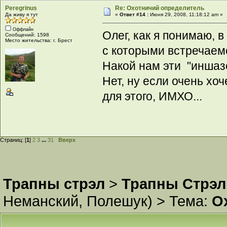
Peregrinus
Re: Охотничий определитель
Да живу я тут
«
Ответ #14 :
Июня 29, 2008, 11:18:12 am »
Оффлайн
Олег, как я понимаю, 
Сообщений: 1598
Место жительства: г. Брест
с которыми встречаемся
Накой нам эти "иншаз
Нет, ну если очень хо
для этого, ИМХО...
Страниц: [
1
]
2
3
...
31
Вверх
Трапны стрэл
>
Трапны Стрэл
Неманский
,
Полешук
) >
Тема:
О