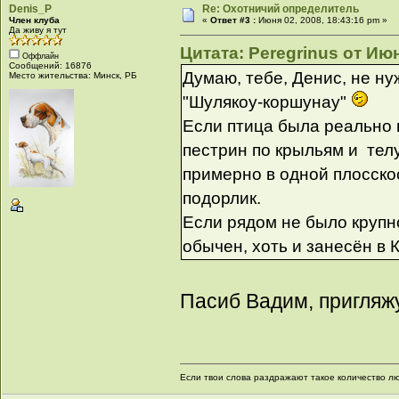
Denis_P
Re: Охотничий определитель
Член клуба
«
Ответ #3 :
Июня 02, 2008, 18:43:16 pm »
Да живу я тут
Цитата: Peregrinus от Июн
Оффлайн
Сообщений: 16876
Думаю, тебе, Денис, не ну
Место жительства: Минск, РБ
"Шулякоу-коршунау"
Если птица была реально 
пестрин по крыльям и тел
примерно в одной плосскос
подорлик.
Если рядом не было крупн
обычен, хоть и занесён в 
Пасиб Вадим, пригляжу
Если твои слова раздражают такое количество люд