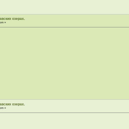
вских озерах.
pm »
вских озерах.
pm »