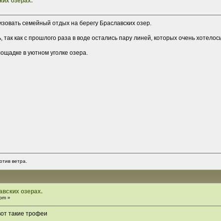
их озерах.
изовать семейный отдых на берегу Браславских озер.
, так как с прошлого раза в воде остались пару линей, которых очень хотелос
ощадке в уютном уголке озера.
отив ветра.
вских озерах.
pm »
вот такие трофеи