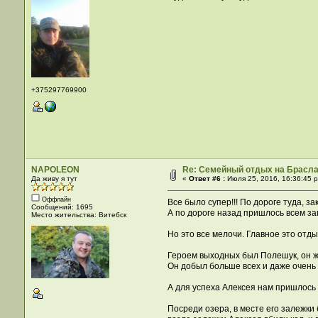
+375297769900
NAPOLEON
Re: Семейный отдых на Брасла
Да живу я тут
«
Ответ #6 :
Июля 25, 2016, 16:36:45 
Оффлайн
Все было супер!!! По дороге туда, з
Сообщений: 1695
А по дороге назад пришлось всем загр
Место жительства: Витебск
Но это все мелочи. Главное это отды
Героем выходных был Полешук, он ж
Он добыл больше всех и даже очень р
А для успеха Алексея нам пришлось
Посреди озера, в месте его залежки