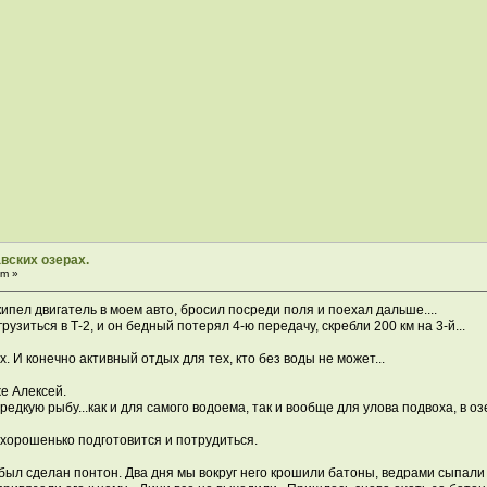
вских озерах.
pm »
акипел двигатель в моем авто, бросил посреди поля и поехал дальше....
узиться в Т-2, и он бедный потерял 4-ю передачу, скребли 200 км на 3-й...
х. И конечно активный отдых для тех, кто без воды не может...
е Алексей.
едкую рыбу...как и для самого водоема, так и вообще для улова подвоха, в оз
 хорошенько подготовится и потрудиться.
 был сделан понтон. Два дня мы вокруг него крошили батоны, ведрами сыпали