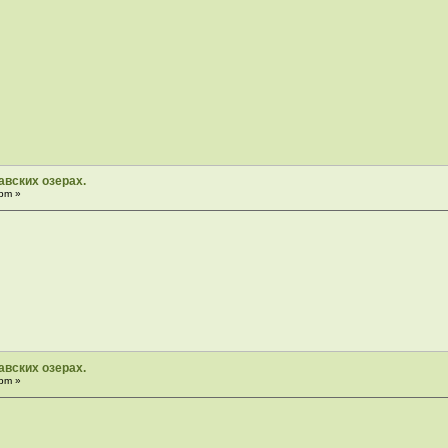
вских озерах.
pm »
вских озерах.
pm »