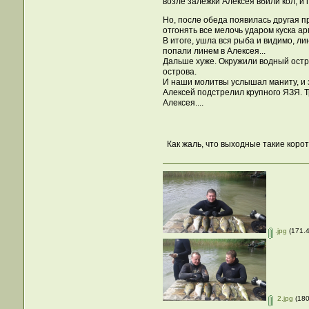
возле залежки Алексея вбили кол, и 
Но, после обеда появилась другая п
отгонять все мелочь ударом куска ар
В итоге, ушла вся рыба и видимо, л
попали линем в Алексея...
Дальше хуже. Окружили водный остро
острова.
И наши молитвы услышал маниту, и з
Алексей подстрелил крупного ЯЗЯ. 
Алексея....
Как жаль, что выходные такие коротк
.jpg
(171.4
2.jpg
(180