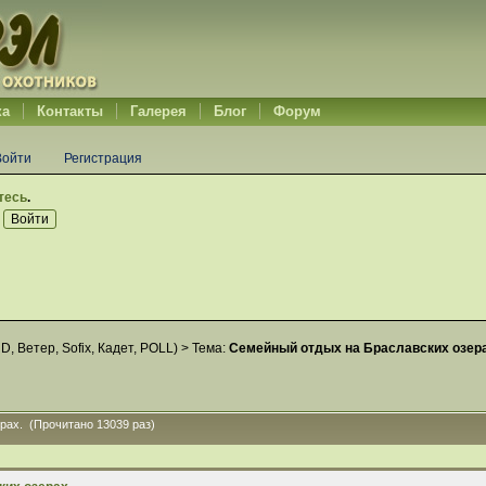
ка
Контакты
Галерея
Блог
Форум
Войти
Регистрация
тесь
.
RD
,
Ветер
,
Sofix
,
Кадет
,
POLL
) >
Тема:
Семейный отдых на Браславских озера
рах. (Прочитано 13039 раз)