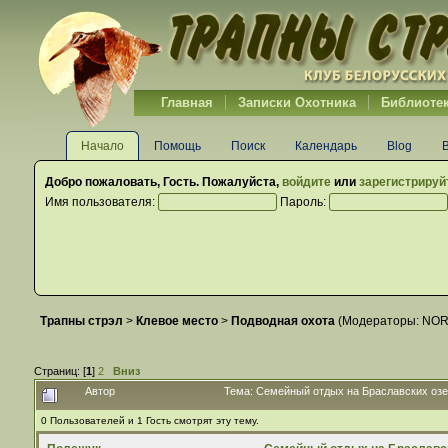
Главная
Записки Охотника
Библиоте
Начало
Помощь
Поиск
Календарь
Blog
Добро пожаловать,
Гость
. Пожалуйста,
войдите
или
зарегистрируй
Имя пользователя:
Пароль:
Трапны стрэл
>
Клевое место
>
Подводная охота
(Модераторы:
NO
Страниц: [
1
]
2
Вниз
Автор
Тема: Семейный отдых на Браславских озе
0 Пользователей и 1 Гость смотрят эту тему.