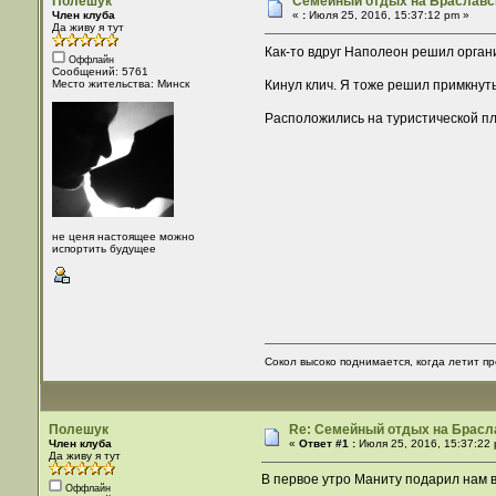
Полешук
Семейный отдых на Браславск
Член клуба
«
:
Июля 25, 2016, 15:37:12 pm »
Да живу я тут
Как-то вдруг Наполеон решил орган
Оффлайн
Сообщений: 5761
Кинул клич. Я тоже решил примкнуть
Место жительства: Минск
Расположились на туристической пл
не ценя настоящее можно
испортить будущее
Сокол высоко поднимается, когда летит пр
Полешук
Re: Семейный отдых на Брасла
Член клуба
«
Ответ #1 :
Июля 25, 2016, 15:37:22 
Да живу я тут
В первое утро Маниту подарил нам 
Оффлайн