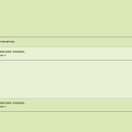
отив ветра.
вских озерах.
pm »
вских озерах.
pm »