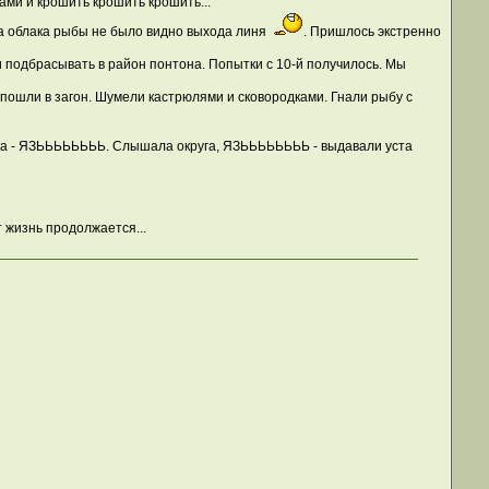
нами и крошить крошить крошить...
з-за облака рыбы не было видно выхода линя
. Пришлось экстренно
 и подбрасывать в район понтона. Попытки с 10-й получилось. Мы
пошли в загон. Шумели кастрюлями и сковородками. Гнали рыбу с
рка - ЯЗЬЬЬЬЬЬЬЬ. Слышала округа, ЯЗЬЬЬЬЬЬЬЬ - выдавали уста
т жизнь продолжается...