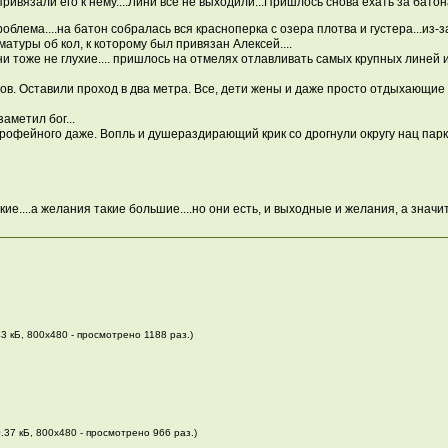
привязали его к нему....Лини все не выходили...Пришлось снова ехать за бато
роблема....на батон собралась вся красноперка с озера плотва и густера...и
матуры об кол, к которому был привязан Алексей....
ини тоже не глухие.... пришлось на отмелях отлавливать самых крупных линей
в. Оставили проход в два метра. Все, дети жены и даже просто отдыхающие 
аметил бог...
Трофейного даже. Вопль и душераздирающий крик со дрогнули округу нац па
ие....а желания такие большие....но они есть, и выходные и желания, а значи
3 кБ, 800x480 - просмотрено 1188 раз.)
.37 кБ, 800x480 - просмотрено 966 раз.)