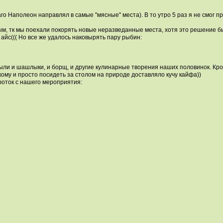
го Наполеон направлял в самые "мясные" места). В то утро 5 раз я не смог п
м, тк мы поехали покорять новые неразведанные места, хотя это решение был
 айс((( Но все же удалось наковырять пару рыбин:
ли и шашлыки, и борщ, и другие кулинарные творения наших половинок. Кром
кому и просто посидеть за столом на природе доставляло кучу кайфа))
оток с нашего мероприятия: