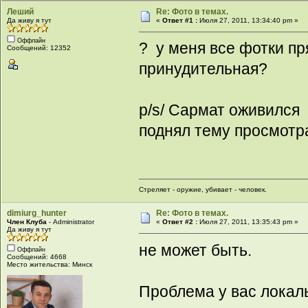
Леший
Re: Фото в темах.
Да живу я тут
«
Ответ #1 :
Июля 27, 2011, 13:34:40 pm »
Оффлайн
? у меня все фотки пр
Сообщений: 12352
принудительная?
p/s/ Сармат оживился 
поднял тему просмо
Стреляет - оружие, убивает - человек.
dimiurg_hunter
Re: Фото в темах.
Член Клуба
- Administrator
«
Ответ #2 :
Июля 27, 2011, 13:35:43 pm »
Да живу я тут
не может быть.
Оффлайн
Сообщений: 4668
Место жительства: Минск
Проблема у вас локаль