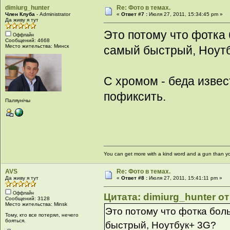
dimiurg_hunter
Re: Фото в темах.
Член Клуба
- Administrator
«
Ответ #7 :
Июля 27, 2011, 15:34:45 pm »
Да живу я тут
Это потому что фотка 
Оффлайн
Сообщений: 4668
Место жительства: Минск
самый быстрый, Ноут
C хромом - беда извес
пофиксить.
Паляунiчы
You can get more with a kind word and a gun than yo
AVS
Re: Фото в темах.
Да живу я тут
«
Ответ #8 :
Июля 27, 2011, 15:41:11 pm »
Оффлайн
Цитата: dimiurg_hunter от
Сообщений: 3128
Место жительства: Minsk
Это потому что фотка бол
Тому, кто все потерял, нечего
бояться.
быстрый, Ноутбук+ 3G?