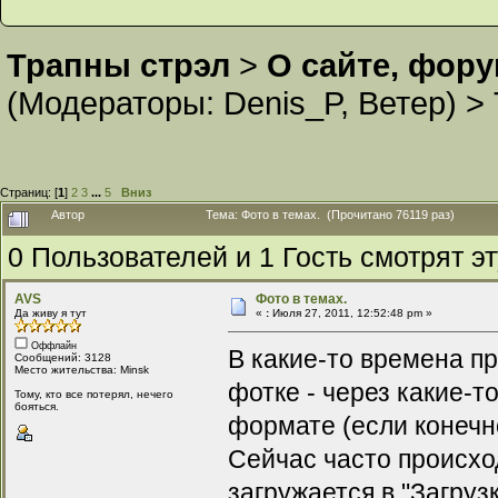
Трапны стрэл
>
О сайте, фор
(Модераторы:
Denis_P
,
Ветер
) >
Страниц: [
1
]
2
3
...
5
Вниз
Автор
Тема: Фото в темах. (Прочитано 76119 раз)
0 Пользователей и 1 Гость смотрят эт
AVS
Фото в темах.
Да живу я тут
«
:
Июля 27, 2011, 12:52:48 pm »
Оффлайн
В какие-то времена п
Сообщений: 3128
Место жительства: Minsk
фотке - через какие-
Тому, кто все потерял, нечего
бояться.
формате (если конечн
Сейчас часто происход
загружается в "Загруз