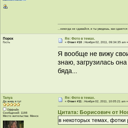
...никогда не сдавайся, и ты увидишь, как сдаются д
Порох
Re: Фото в темах.
Гость
«
Ответ #10 :
Ноября 02, 2011, 09:34:35 am 
Я вообще не вижу свои
знаю, загрузилась она
бяда...
Tanya
Re: Фото в темах.
Да живу я тут
«
Ответ #11 :
Ноября 02, 2011, 10:05:21 am 
Оффлайн
Цитата: Борисович от Ноя
Сообщений: 1166
Место жительства: Минск
в некоторых темах, фотки 