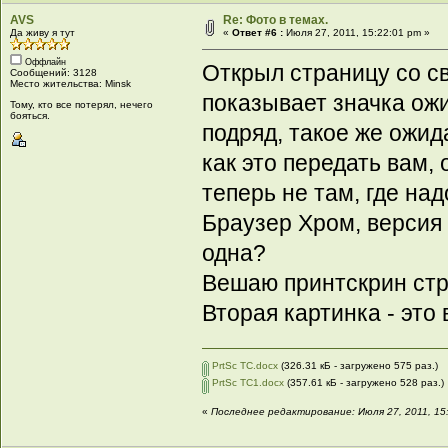
AVS
Re: Фото в темах.
Да живу я тут
«
Ответ #6 :
Июля 27, 2011, 15:22:01 pm »
Оффлайн
Открыл страницу со св
Сообщений: 3128
Место жительства: Minsk
показывает значка ожи
Тому, кто все потерял, нечего
бояться.
подряд, такое же ожид
как это передать вам, 
теперь не там, где на
Браузер Хром, версия 
одна?
Вешаю принтскрин ст
Вторая картинка - это
PrtSc ТС.docx
(326.31 кБ - загружено 575 раз.)
PrtSc ТС1.docx
(357.61 кБ - загружено 528 раз.)
«
Последнее редактирование: Июля 27, 2011, 15: