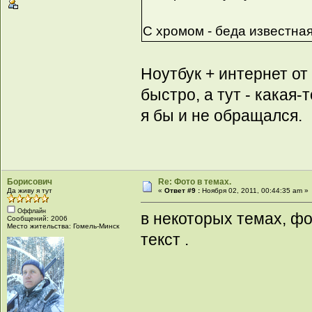
C хромом - беда известная
Ноутбук + интернет от
быстро, а тут - какая
я бы и не обращался.
Борисович
Re: Фото в темах.
Да живу я тут
«
Ответ #9 :
Ноября 02, 2011, 00:44:35 am »
Оффлайн
в некоторых темах, фо
Сообщений: 2006
Место жительства: Гомель-Минск
текст .