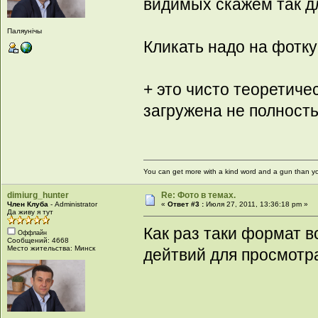
видимых скажем так д
Паляунiчы
Кликать надо на фотку
+ это чисто теоретиче
загружена не полност
You can get more with a kind word and a gun than yo
dimiurg_hunter
Re: Фото в темах.
Член Клуба
- Administrator
«
Ответ #3 :
Июля 27, 2011, 13:36:18 pm »
Да живу я тут
Как раз таки формат в
Оффлайн
Сообщений: 4668
Место жительства: Минск
дейтвий для просмотр