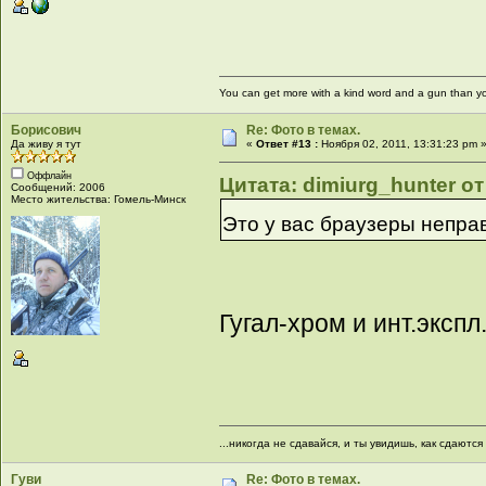
You can get more with a kind word and a gun than yo
Борисович
Re: Фото в темах.
Да живу я тут
«
Ответ #13 :
Ноября 02, 2011, 13:31:23 pm 
Оффлайн
Цитата: dimiurg_hunter от
Сообщений: 2006
Место жительства: Гомель-Минск
Это у вас браузеры непра
Гугал-хром и инт.экспл
...никогда не сдавайся, и ты увидишь, как сдаются д
Гуви
Re: Фото в темах.