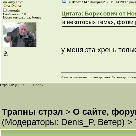
Да живу я тут
«
Ответ #14 :
Ноября 02, 2011, 14:29:15 pm 
Оффлайн
Цитата: Борисович от Ноя
Сообщений: 1036
Место жительства: Минск
в некоторых темах, фотки 
у меня эта хрень толь
Само приплывает только дерьмо. За жемчугом на
Страниц: [
1
]
2
3
...
5
Вверх
Трапны стрэл
>
О сайте, фор
(Модераторы:
Denis_P
,
Ветер
) >