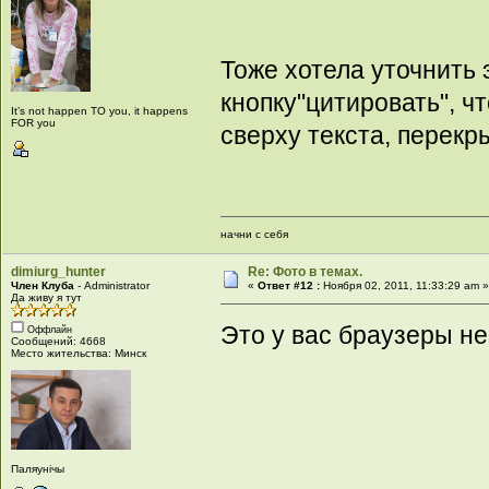
Тоже хотела уточнить
кнопку"цитировать", ч
It’s not happen TO you, it happens
FOR you
сверху текста, перекр
начни с себя
dimiurg_hunter
Re: Фото в темах.
Член Клуба
- Administrator
«
Ответ #12 :
Ноября 02, 2011, 11:33:29 am 
Да живу я тут
Это у вас браузеры н
Оффлайн
Сообщений: 4668
Место жительства: Минск
Паляунiчы