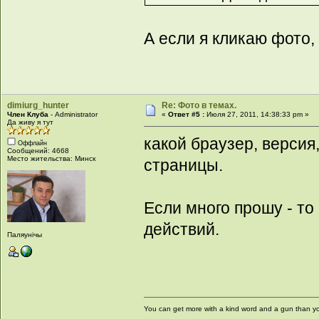
А если я кликаю фото,
dimiurg_hunter
Re: Фото в темах.
Член Клуба
- Administrator
«
Ответ #5 :
Июля 27, 2011, 14:38:33 pm »
Да живу я тут
какой браузер, версия,
Оффлайн
Сообщений: 4668
Место жительства: Минск
страницы.
Если много прошу - то
действий.
Паляунiчы
You can get more with a kind word and a gun than yo