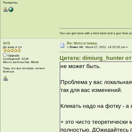
Паляунiчы
You can get more with a kind word and a gun than yo
AVS
Re: Фото в темах.
Да живу я тут
«
Ответ #4 :
Июля 27, 2011, 14:32:02 pm »
Оффлайн
Цитата: dimiurg_hunter от
Сообщений: 3128
Место жительства: Minsk
не может быть.
Тому, кто все потерял, нечего
бояться.
Проблема у вас локальная.
так для вас изменений.
Кликать надо на фотку - а
+ это чисто теоретически 
полностью. ДОжидайтесь п