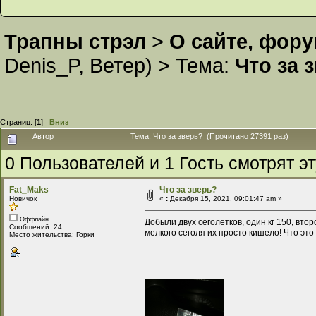
Трапны стрэл
>
О сайте, фор
Denis_P
,
Ветер
) >
Тема:
Что за 
Страниц: [
1
]
Вниз
Автор
Тема: Что за зверь? (Прочитано 27391 раз)
0 Пользователей и 1 Гость смотрят эт
Fat_Maks
Что за зверь?
Новичок
«
:
Декабря 15, 2021, 09:01:47 am »
Оффлайн
Добыли двух сеголетков, один кг 150, втор
Сообщений: 24
мелкого сеголя их просто кишело! Что это
Место жительства: Горки