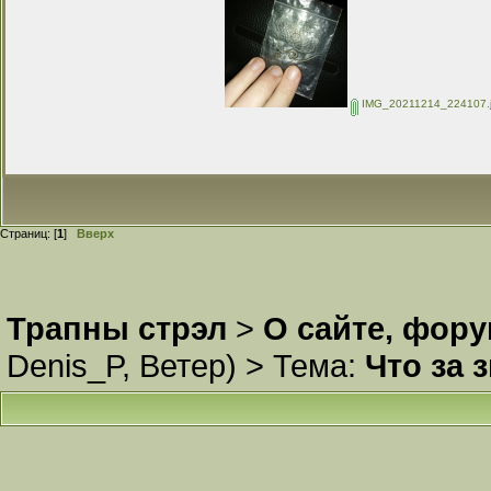
IMG_20211214_224107.
Страниц: [
1
]
Вверх
Трапны стрэл
>
О сайте, фор
Denis_P
,
Ветер
) >
Тема:
Что за 