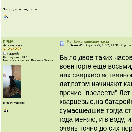
Что-то умею, поделюсь
ИРМА
Re: Командирские часы
Да живу я тут
«
Ответ #3 :
Апреля 29, 2022, 14:30:58 pm »
Оффлайн
Было двое таких часо
Сообщений: 10768
Место жительства: Планета Земля
военторге еще восьми
них сверхестественног
лет,потом начинают ка
прочие "прелести".Лет
кварцевые,на батарей
В миру Михаил
сумасшедшие тогда сто
года меняю, и в воду,
очень точно до сих пор.