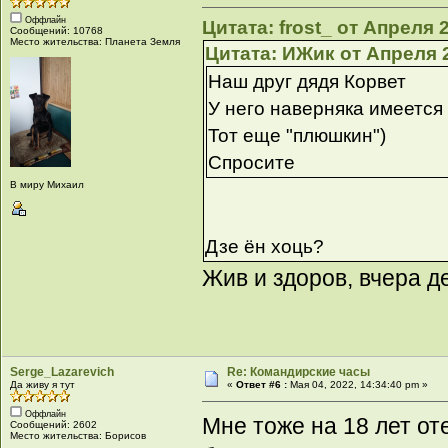
Оффлайн
Цитата: frost_ от Апреля 
Сообщений: 10768
Место жительства: Планета Земля
Цитата: ИЖик от Апреля 2
Наш друг дядя Корвет
У него наверняка имеется
Тот еще "плюшкин")
Спросите
В миру Михаил
Дзе ён хоць?
Жив и здоров, вчера д
Serge_Lazarevich
Re: Командирские часы
Да живу я тут
«
Ответ #6 :
Мая 04, 2022, 14:34:40 pm »
Оффлайн
Мне тоже на 18 лет от
Сообщений: 2602
Место жительства: Борисов