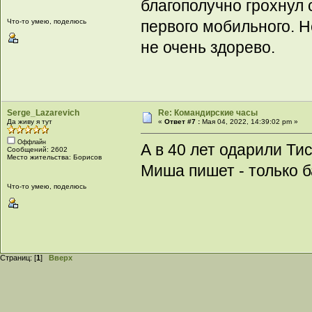
благополучно грохнул с
Что-то умею, поделюсь
первого мобильного. 
не очень здорево.
Serge_Lazarevich
Re: Командирские часы
Да живу я тут
«
Ответ #7 :
Мая 04, 2022, 14:39:02 pm »
Оффлайн
А в 40 лет одарили Ти
Сообщений: 2602
Место жительства: Борисов
Миша пишет - только б
Что-то умею, поделюсь
Страниц: [
1
]
Вверх