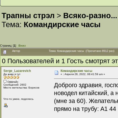
Трапны стрэл
>
Всяко-разно...
Тема:
Командирские часы
Страниц: [
1
]
Вниз
Автор
Тема: Командирские часы (Прочитано 8912 раз)
0 Пользователей и 1 Гость смотрят эт
Serge_Lazarevich
Командирские часы
Да живу я тут
«
:
Апреля 28, 2022, 08:41:59 am »
Оффлайн
Доброго здравия, гос
Сообщений: 2602
Место жительства: Борисов
новодел китайский, а
Что-то умею, поделюсь
(мне за 60). Желатель
прямо на трубу: А1 44 