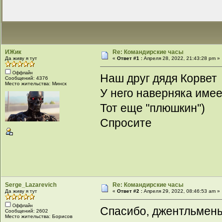
ИЖик
Re: Командирские часы
Да живу я тут
«
Ответ #1 :
Апреля 28, 2022, 21:43:28 pm »
Оффлайн
Наш друг дядя Корвет
Сообщений: 4376
Место жительства: Минск
У него наверняка име
Тот еще "плюшкин")
Спросите
Serge_Lazarevich
Re: Командирские часы
Да живу я тут
«
Ответ #2 :
Апреля 29, 2022, 08:46:53 am »
Оффлайн
Спасибо, джентльмены,
Сообщений: 2602
Место жительства: Борисов