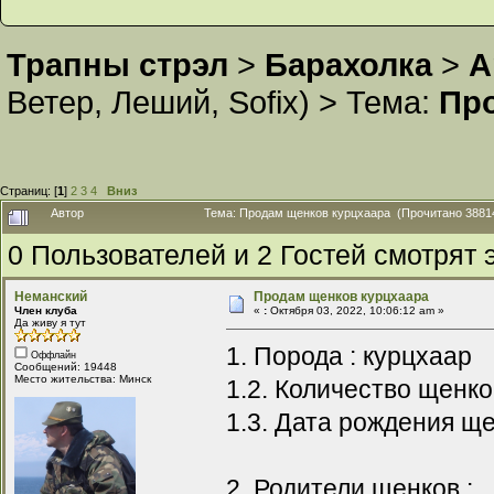
Трапны стрэл
>
Барахолка
>
А
Ветер
,
Леший
,
Sofix
) >
Тема:
Пр
Страниц: [
1
]
2
3
4
Вниз
Автор
Тема: Продам щенков курцхаара (Прочитано 38814
0 Пользователей и 2 Гостей смотрят э
Неманский
Продам щенков курцхаара
Член клуба
«
:
Октября 03, 2022, 10:06:12 am »
Да живу я тут
1. Порода : курцхаар
Оффлайн
Сообщений: 19448
Место жительства: Минск
1.2. Количество щенков
1.3. Дата рождения ще
2. Родители щенков :