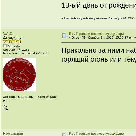
18-ый день от рождени
«
Последнее редактирование: Октября 14, 2022,
V.A.O.
Re: Продам щенков курцхаара
Да живу я тут
«
Ответ #5 :
Октября 14, 2022, 15:35:37 pm 
Оффлайн
Прикольно за ними наб
Сообщений: 2281
Место жительства: БЕЛАРУСЬ
горящий огонь или тек
Доверие как и жизнь --- теряют один
раз
Неманский
Re: Продам щенков курцхаара