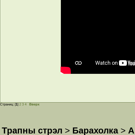
Страниц: [
1
]
2
3
4
Вверх
Трапны стрэл
>
Барахолка
>
А