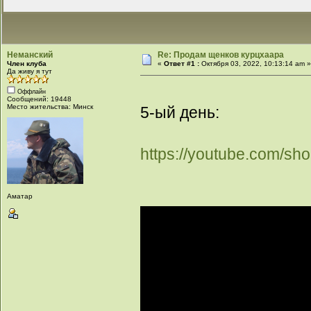
Неманский
Re: Продам щенков курцхаара
Член клуба
«
Ответ #1 :
Октября 03, 2022, 10:13:14 am 
Да живу я тут
Оффлайн
Сообщений: 19448
Место жительства: Минск
5-ый день:
https://youtube.com/s
Аматар