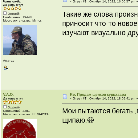
Член клуба
«
Ответ #6 :
Октября 14, 2022, 16:06:57 pm 
Да живу я тут
Такие же слова произ
Оффлайн
Сообщений: 19448
Место жительства: Минск
приносит что-то новое
изучают визуально дру
Аматар
V.A.O.
Re: Продам щенков курцхаара
Да живу я тут
«
Ответ #7 :
Октября 14, 2022, 18:09:41 pm 
Оффлайн
Мои пытаются бегать ,
Сообщений: 2281
Место жительства: БЕЛАРУСЬ
щипаю.😃