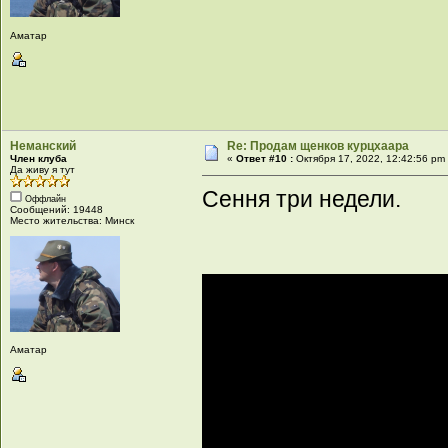
Аматар
Неманский
Re: Продам щенков курцхаара
Член клуба
«
Ответ #10 :
Октября 17, 2022, 12:42:56 pm
Да живу я тут
Сення три недели.
Оффлайн
Сообщений: 19448
Место жительства: Минск
Аматар