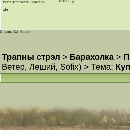
Тоже ищу
Место жительства: Солигорск
Страниц: [
1
]
Вверх
Трапны стрэл
>
Барахолка
>
П
Ветер
,
Леший
,
Sofix
) >
Тема:
Куп