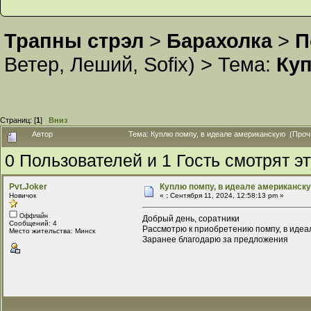
Трапны стрэл
>
Барахолка
>
П
Ветер
,
Леший
,
Sofix
) >
Тема:
Куп
Страниц: [
1
]
Вниз
Автор
Тема: Куплю помпу, в идеале американскую (Проч
0 Пользователей и 1 Гость смотрят эт
Pvt.Joker
Куплю помпу, в идеале американск
Новичок
«
:
Сентября 11, 2024, 12:58:13 pm »
Оффлайн
Добрый день, соратники
Сообщений: 4
Рассмотрю к приобретению помпу, в идеа
Место жительства: Минск
Заранее благодарю за предложения