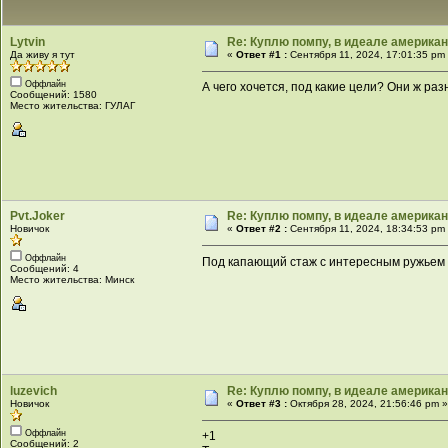
Lytvin
Re: Куплю помпу, в идеале америка
Да живу я тут
«
Ответ #1 :
Сентября 11, 2024, 17:01:35 pm
Оффлайн
А чего хочется, под какие цели? Они ж ра
Сообщений: 1580
Место жительства: ГУЛАГ
Pvt.Joker
Re: Куплю помпу, в идеале америка
Новичок
«
Ответ #2 :
Сентября 11, 2024, 18:34:53 pm
Оффлайн
Под капающий стаж с интересным ружьем 
Сообщений: 4
Место жительства: Минск
luzevich
Re: Куплю помпу, в идеале америка
Новичок
«
Ответ #3 :
Октября 28, 2024, 21:56:46 pm 
Оффлайн
+1
Сообщений: 2