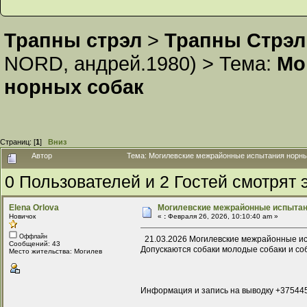
Трапны стрэл
>
Трапны Стрэл
NORD
,
андрей.1980
) >
Тема:
Мо
норных собак
Страниц: [
1
]
Вниз
Автор
Тема: Могилевские межрайонные испытания норны
0 Пользователей и 2 Гостей смотрят э
Elena Orlova
Могилевские межрайонные испытан
Новичок
«
:
Февраля 26, 2026, 10:10:40 am »
Оффлайн
21.03.2026 Могилевские межрайонные исп
Сообщений: 43
Допускаются собаки молодые собаки и соб
Место жительства: Могилев
Информация и запись на выводку +3754