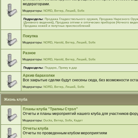
модераторами.
Модераторы:
NORD
,
Ветер
,
Леший
,
Sofix
Подразделы
:
Продажа Гладкоствольного оружия
,
Продажа Нарезного Ору
(Дневного видения))
,
Продажа оптики и оптических приборов (Ночного виде
Продажа ножей и попутных приспособлений
Покупка
Модераторы:
NORD
,
Harold
,
Ветер
,
Леший
,
Sofix
Разное
Модераторы:
NORD
,
Harold
,
Ветер
,
Леший
,
Sofix
Подразделы
:
Подарю
,
Приму в дар
Архив барахолки
Все закрытые сделки будут снесены сюда, без возможности оста
Модераторы:
NORD
,
Ветер
,
Леший
,
Sofix
Жизнь клуба
Планы клуба "Трапны Стрэл"
Отчеты и планы мероприятий нашего клуба для участников фор
Модераторы:
Ducks
,
Ветер
,
Sofix
,
Кадет
Отчеты клуба
Отчеты по проведенным клубом мероприятиям