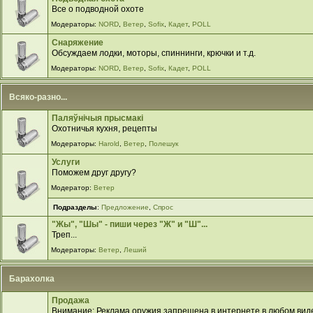
Все о подводной охоте
Модераторы:
NORD
,
Ветер
,
Sofix
,
Кадет
,
POLL
Снаряжение
Обсуждаем лодки, моторы, спиннинги, крючки и т.д.
Модераторы:
NORD
,
Ветер
,
Sofix
,
Кадет
,
POLL
Всяко-разно...
Паляўнiчыя прысмакi
Охотничья кухня, рецепты
Модераторы:
Harold
,
Ветер
,
Полешук
Услуги
Поможем друг другу?
Модератор:
Ветер
Подразделы
:
Предложение
,
Спрос
"Жы", "Шы" - пиши через "Ж" и "Ш"...
Треп...
Модераторы:
Ветер
,
Леший
Барахолка
Продажа
Внимание: Реклама оружия запрещена в интернете в любом виде