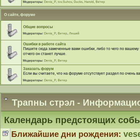
Модераторы:
Denis_P
,
tov.Suhov
,
Ducks
,
Harold
,
Ветер
О сайте, форуме
Общие вопросы
Модераторы:
Denis_P
,
Ветер
,
Леший
Ошибки в работе сайта
Пишите сюда замеченные вами ошибки, либо то чего по вашему м
отчего он станет лучше.
Модераторы:
Denis_P
,
Ветер
Заказать форум
Если вы считаете, что на форуме отсутствует раздел по очень в
Модераторы:
Denis_P
,
Ветер
Трапны стрэл - Информаци
Календарь предстоящих соб
Ближайшие дни рождения:
ves