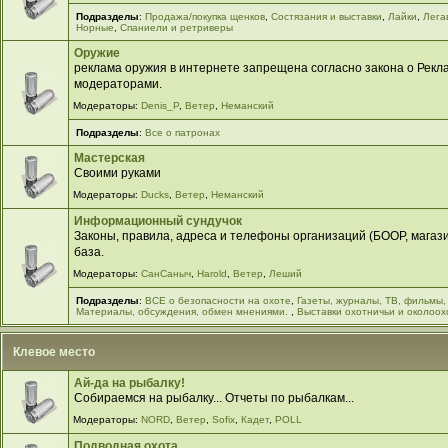
Подразделы
:
Продажа/покупка щенков
,
Cостязания и выставки
,
Лайки
,
Лега
Норные
,
Спаниели и ретриверы
Оружие
реклама оружия в интернете запрещена согласно закона о Рекла
модераторами.
Модераторы:
Denis_P
,
Ветер
,
Неманский
Подразделы
:
Все о патронах
Мастерская
Своими руками
Модераторы:
Ducks
,
Ветер
,
Неманский
Информационный сундучок
Законы, правила, адреса и телефоны организаций (БООР, магазин
база.
Модераторы:
СанСаныч
,
Harold
,
Ветер
,
Леший
Подразделы
:
ВСЕ о безопасности на охоте
,
Газеты, журналы, ТВ, фильмы,
Материалы, обсуждения, обмен мнениями.
,
Выставки охотничьи и околоох
Клевое место
Ай-да на рыбалку!
Собираемся на рыбалку... Отчеты по рыбалкам...
Модераторы:
NORD
,
Ветер
,
Sofix
,
Кадет
,
POLL
Подводная охота