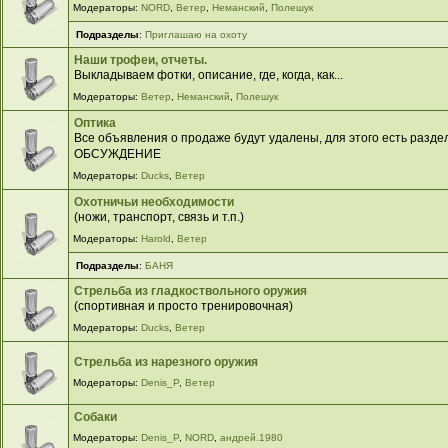
Модераторы:
NORD
,
Ветер
,
Неманский
,
Полешук
Подразделы
:
Приглашаю на охоту
Наши трофеи, отчеты.
Выкладываем фотки, описание, где, когда, как...
Модераторы:
Ветер
,
Неманский
,
Полешук
Оптика
Все объявления о продаже будут удалены, для этого есть разд
ОБСУЖДЕНИЕ
Модераторы:
Ducks
,
Ветер
Охотничьи необходимости
(ножи, транспорт, связь и т.п.)
Модераторы:
Harold
,
Ветер
Подразделы
:
БАНЯ
Стрельба из гладкоствольного оружия
(спортивная и просто тренировочная)
Модераторы:
Ducks
,
Ветер
Стрельба из нарезного оружия
Модераторы:
Denis_P
,
Ветер
Собаки
Модераторы:
Denis_P
,
NORD
,
андрей.1980