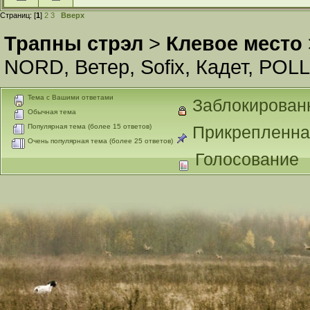
Страниц: [
1
]
2
3
Вверх
Трапны стрэл
>
Клевое место
NORD
,
Ветер
,
Sofix
,
Кадет
,
POLL
Тема с Вашими ответами
Заблокирован
Обычная тема
Популярная тема (более 15 ответов)
Прикрепленна
Очень популярная тема (более 25 ответов)
Голосование