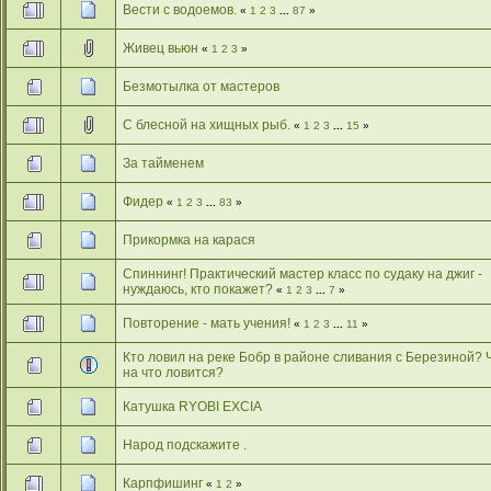
Вести с водоемов.
«
1
2
3
...
87
»
Живец вьюн
«
1
2
3
»
Безмотылка от мастеров
С блесной на хищных рыб.
«
1
2
3
...
15
»
За тайменем
Фидер
«
1
2
3
...
83
»
Прикормка на карася
Спиннинг! Практический мастер класс по судаку на джиг -
нуждаюсь, кто покажет?
«
1
2
3
...
7
»
Повторение - мать учения!
«
1
2
3
...
11
»
Кто ловил на реке Бобр в районе сливания с Березиной? 
на что ловится?
Катушка RYOBI EXCIA
Народ подскажите .
Карпфишинг
«
1
2
»