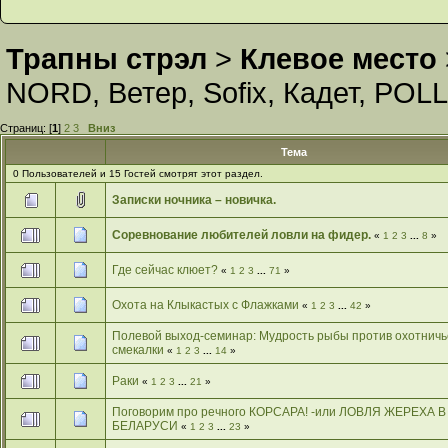
Трапны стрэл
>
Клевое место
NORD
,
Ветер
,
Sofix
,
Кадет
,
POLL
Страниц: [
1
]
2
3
Вниз
Тема
0 Пользователей и 15 Гостей смотрят этот раздел.
Записки ночника – новичка.
Соревнование любителей ловли на фидер.
«
1
2
3
...
8
»
Где сейчас клюет?
«
1
2
3
...
71
»
Охота на Клыкастых с Флажками
«
1
2
3
...
42
»
Полевой выход-семинар: Мудрость рыбы против охотнич
смекалки
«
1
2
3
...
14
»
Раки
«
1
2
3
...
21
»
Поговорим про речного КОРСАРА! -или ЛОВЛЯ ЖЕРЕХА В
БЕЛАРУСИ
«
1
2
3
...
23
»