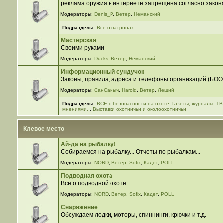
реклама оружия в интернете запрещена согласно закона
Модераторы:
Denis_P
,
Ветер
,
Неманский
Подразделы
:
Все о патронах
Мастерская
Своими руками
Модераторы:
Ducks
,
Ветер
,
Неманский
Информационный сундучок
Законы, правила, адреса и телефоны организаций (БООР,
Модераторы:
СанСаныч
,
Harold
,
Ветер
,
Леший
Подразделы
:
ВСЕ о безопасности на охоте
,
Газеты, журналы, ТВ
мнениями.
,
Выставки охотничьи и околоохотничьи
Клевое место
Ай-да на рыбалку!
Собираемся на рыбалку... Отчеты по рыбалкам...
Модераторы:
NORD
,
Ветер
,
Sofix
,
Кадет
,
POLL
Подводная охота
Все о подводной охоте
Модераторы:
NORD
,
Ветер
,
Sofix
,
Кадет
,
POLL
Снаряжение
Обсуждаем лодки, моторы, спиннинги, крючки и т.д.