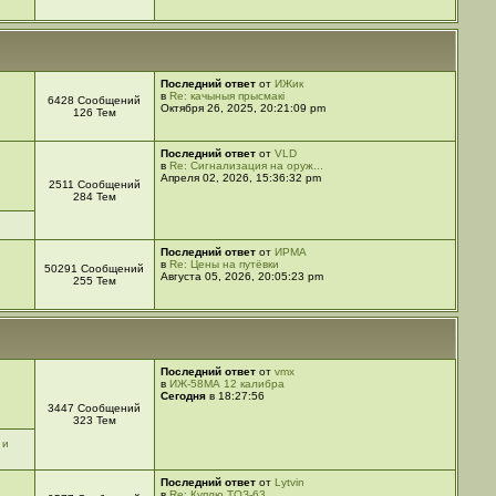
Последний ответ
от
ИЖик
в
Re: качыныя прысмакі
6428 Сообщений
Октября 26, 2025, 20:21:09 pm
126 Тем
Последний ответ
от
VLD
в
Re: Сигнализация на оруж...
Апреля 02, 2026, 15:36:32 pm
2511 Сообщений
284 Тем
Последний ответ
от
ИРМА
в
Re: Цены на путёвки
50291 Сообщений
Августа 05, 2026, 20:05:23 pm
255 Тем
Последний ответ
от
vmx
в
ИЖ-58МА 12 калибра
Сегодня
в 18:27:56
3447 Сообщений
323 Тем
 и
Последний ответ
от
Lytvin
в
Re: Куплю ТОЗ-63