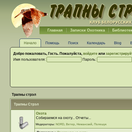
Главная
Записки Охотника
Библиоте
Начало
Помощь
Поиск
Календарь
Blog
Добро пожаловать,
Гость
. Пожалуйста,
войдите
или
зарегистрируй
Имя пользователя:
Пароль:
Трапны стрэл
Трапны Стрэл
Охота
Собираемся на охоту... Отчеты...
Модераторы:
NORD
,
Ветер
,
Неманский
,
Полешук