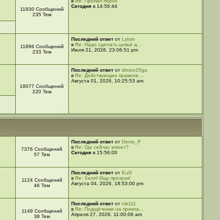
в
Re: Пропал порох
Сегодня
в 14:56:44
11930 Сообщений
235 Тем
Последний ответ
от
Lytvin
в
Re: Надо сделать цевьё д...
11896 Сообщений
Июля 21, 2026, 23:06:51 pm
233 Тем
Последний ответ
от
dimon25ga
в
Re: Действующие правила ...
Августа 01, 2026, 10:25:53 am
18077 Сообщений
220 Тем
Последний ответ
от
Denis_P
в
Re: Где сейчас клюет?
7376 Сообщений
Сегодня
в 15:56:00
57 Тем
Последний ответ
от
EuG
в
Re: Хелп! Ищу прозрак!
1124 Сообщений
Августа 04, 2026, 18:53:00 pm
46 Тем
Последний ответ
от
nik111
в
Re: Подщёчники на прикла...
1149 Сообщений
Апреля 27, 2026, 11:00:06 am
38 Тем