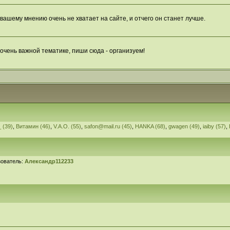
вашему мнению очень не хватает на сайте, и отчего он станет лучше.
 очень важной тематике, пиши сюда - организуем!
 (39)
,
Витамин (46)
,
V.A.O. (55)
,
safon@mail.ru (45)
,
HANKA (68)
,
gwagen (49)
,
iaiby (57)
,
зователь:
Александр112233