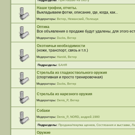
Подразделы
:
Приглашаю на охоту
Наши трофеи, отчеты.
Выкладываем фотки, описание, где, когда, как...
Модераторы:
Ветер
,
Неманский
,
Полешук
Оптика
Все объявления о продаже будут удалены, для этого 
Модераторы:
Ducks
,
Ветер
Охотничьи необходимости
(ножи, транспорт, связь и т.п.)
Модераторы:
Harold
,
Ветер
Подразделы
:
БАНЯ
Стрельба из гладкоствольного оружия
(спортивная и просто тренировочная)
Модераторы:
Ducks
,
Ветер
Стрельба из нарезного оружия
Модераторы:
Denis_P
,
Ветер
Собаки
Модераторы:
Denis_P
,
NORD
,
андрей.1980
Подразделы
:
Продажа/покупка щенков
,
Cостязания и выставки
,
Л
Оружие