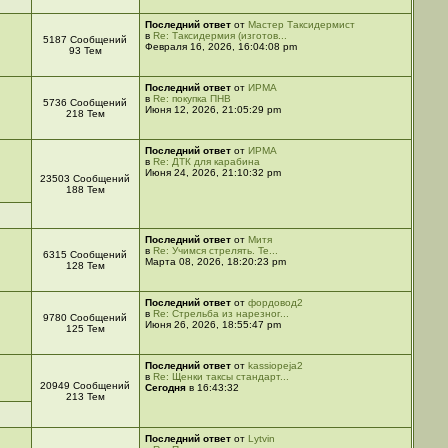
Последний ответ
от
Мастер Таксидермист
в
Re: Таксидермия (изготов...
5187 Сообщений
Февраля 16, 2026, 16:04:08 pm
93 Тем
Последний ответ
от
ИРМА
в
Re: покупка ПНВ
5736 Сообщений
Июня 12, 2026, 21:05:29 pm
218 Тем
Последний ответ
от
ИРМА
в
Re: ДТК для карабина
Июня 24, 2026, 21:10:32 pm
23503 Сообщений
188 Тем
Последний ответ
от
Митя
в
Re: Учимся стрелять. Те...
6315 Сообщений
Марта 08, 2026, 18:20:23 pm
128 Тем
Последний ответ
от
фордовод2
в
Re: Стрельба из нарезног...
9780 Сообщений
Июня 26, 2026, 18:55:47 pm
125 Тем
Последний ответ
от
kassiopeja2
в
Re: Щенки таксы стандарт...
20949 Сообщений
Сегодня
в 16:43:32
213 Тем
Последний ответ
от
Lytvin