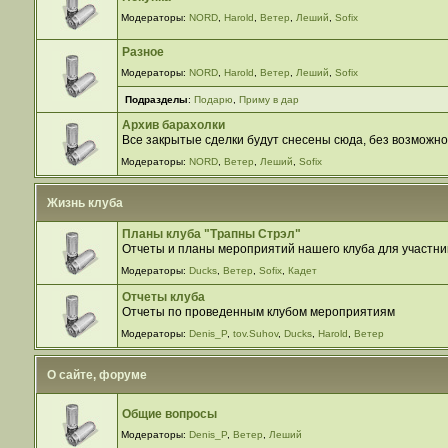
Модераторы:
NORD
,
Harold
,
Ветер
,
Леший
,
Sofix
Разное
Модераторы:
NORD
,
Harold
,
Ветер
,
Леший
,
Sofix
Подразделы
:
Подарю
,
Приму в дар
Архив барахолки
Все закрытые сделки будут снесены сюда, без возможно
Модераторы:
NORD
,
Ветер
,
Леший
,
Sofix
Жизнь клуба
Планы клуба "Трапны Стрэл"
Отчеты и планы мероприятий нашего клуба для участни
Модераторы:
Ducks
,
Ветер
,
Sofix
,
Кадет
Отчеты клуба
Отчеты по проведенным клубом мероприятиям
Модераторы:
Denis_P
,
tov.Suhov
,
Ducks
,
Harold
,
Ветер
О сайте, форуме
Общие вопросы
Модераторы:
Denis_P
,
Ветер
,
Леший