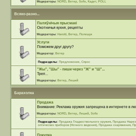
Модераторы:
NORD
,
Ветер
,
Sofix
,
Кадет
,
POLL
Всяко-разно...
Паляўнiчыя прысмакi
Охотничья кухня, рецепты
Модераторы:
Harold
,
Ветер
,
Полешук
Услуги
Поможем друг другу?
Модератор:
Ветер
Подразделы
:
Предложение
,
Спрос
"Жы", "Шы" - пиши через "Ж" и "Ш"...
Треп...
Модераторы:
Ветер
,
Леший
Барахолка
Продажа
Внимание: Реклама оружия запрещена в интернете в лю
Модераторы:
NORD
,
Ветер
,
Леший
,
Sofix
Подразделы
:
Продажа Гладкоствольного оружия
,
Продажа Нарез
оптических приборов (Ночного видения)
,
Продажа снаряжения
,
Пр
Покупка