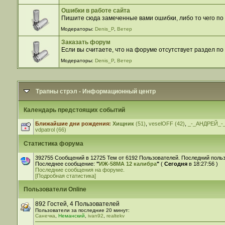
Ошибки в работе сайта
Пишите сюда замеченные вами ошибки, либо то чего по 
Модераторы:
Denis_P
,
Ветер
Заказать форум
Если вы считаете, что на форуме отсутствует раздел по
Модераторы:
Denis_P
,
Ветер
Трапны стрэл - Информационный центр
Календарь предстоящих событий
Ближайшие дни рождения:
Хищник
(51)
,
veselOFF (42)
,
_-_АНДРЕЙ_-_
vdpatrol (66)
Статистика форума
392755 Сообщений в 12725 Тем от 6192 Пользователей. Последний поль
Последнее сообщение:
"
ИЖ-58МА 12 калибра
"
(
Сегодня
в 18:27:56 )
Последние сообщения на форуме.
[Подробная статистика]
Пользователи Online
892 Гостей, 4 Пользователей
Пользователи за последние 20 минут:
Санечка
,
Неманский
,
ivan92
,
realtekv