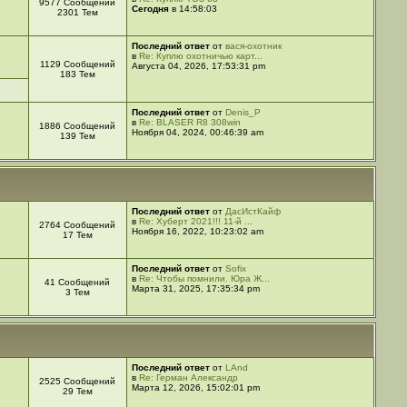
9577 Сообщений
Сегодня
в 14:58:03
2301 Тем
Последний ответ
от
вася-охотник
в
Re: Куплю охотничью карт...
1129 Сообщений
Августа 04, 2026, 17:53:31 pm
183 Тем
Последний ответ
от
Denis_P
в
Re: BLASER R8 308win
1886 Сообщений
Ноября 04, 2024, 00:46:39 am
139 Тем
Последний ответ
от
ДасИстКайф
в
Re: Хуберт 2021!!! 11-й ...
2764 Сообщений
Ноября 16, 2022, 10:23:02 am
17 Тем
Последний ответ
от
Sofix
в
Re: Чтобы помнили. Юра Ж...
41 Сообщений
Марта 31, 2025, 17:35:34 pm
3 Тем
Последний ответ
от
LAnd
в
Re: Герман Александр
2525 Сообщений
Марта 12, 2026, 15:02:01 pm
29 Тем