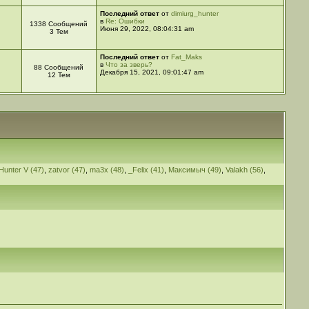
Последний ответ
от
dimiurg_hunter
в
Re: Ошибки
1338 Сообщений
Июня 29, 2022, 08:04:31 am
3 Тем
Последний ответ
от
Fat_Maks
в
Что за зверь?
88 Сообщений
Декабря 15, 2021, 09:01:47 am
12 Тем
Hunter V (47)
,
zatvor (47)
,
ma3x (48)
,
_Felix (41)
,
Максимыч (49)
,
Valakh (56)
,