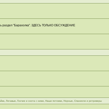
есть раздел "Барахолка". ЗДЕСЬ ТОЛЬКО ОБСУЖДЕНИЕ
айки
,
Легавые
,
Гончие и охота с ними
,
Наши потомки
,
Норные
,
Спаниели и ретриверы