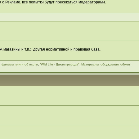
 о Рекламе. все попытки будут пресекаться модераторами.
 магазины и т.п.), другая нормативной и правовая база.
, фильмы, книги об охоте
,
"Wild Life - Дикая природа". Материалы, обсуждения, обмен