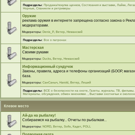
Подразделы
:
Продажа/покупка щенков
,
Cостязания и выставки
,
Лайки
,
Лега
Норные
,
Спаниели и ретриверы
Оружие
реклама оружия в интернете запрещена согласно закона о Рекла
модераторами.
Модераторы:
Denis_P
,
Ветер
,
Неманский
Подразделы
:
Все о патронах
Мастерская
Своими руками
Модераторы:
Ducks
,
Ветер
,
Неманский
Информационный сундучок
Законы, правила, адреса и телефоны организаций (БООР, магазин
база.
Модераторы:
СанСаныч
,
Harold
,
Ветер
,
Леший
Подразделы
:
ВСЕ о безопасности на охоте
,
Газеты, журналы, ТВ, фильмы,
Материалы, обсуждения, обмен мнениями.
,
Выставки охотничьи и околоох
Клевое место
Ай-да на рыбалку!
Собираемся на рыбалку... Отчеты по рыбалкам...
Модераторы:
NORD
,
Ветер
,
Sofix
,
Кадет
,
POLL
Подводная охота