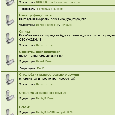
Модераторы:
NORD
,
Ветер
,
Неманский
,
Полешук
Подразделы
:
Приглашаю на охоту
Наши трофеи, отчеты.
Выкладываем фотки, описание, где, когда, как...
Модераторы:
Ветер
,
Неманский
,
Полешук
Оптика
Все объявления о продаже будут удалены, для этого есть разд
ОБСУЖДЕНИЕ
Модераторы:
Ducks
,
Ветер
Охотничьи необходимости
(ножи, транспорт, связь и т.п.)
Модераторы:
Harold
,
Ветер
Подразделы
:
БАНЯ
Стрельба из гладкоствольного оружия
(спортивная и просто тренировочная)
Модераторы:
Ducks
,
Ветер
Стрельба из нарезного оружия
Модераторы:
Denis_P
,
Ветер
Собаки
Модераторы:
Denis_P
,
NORD
,
андрей.1980