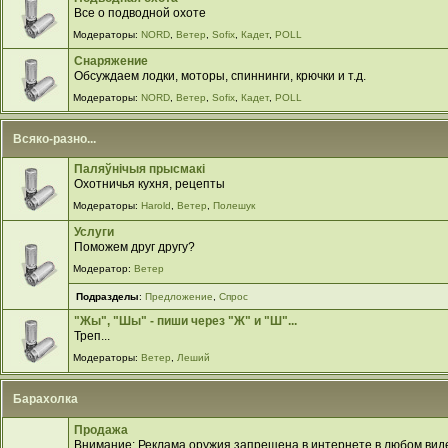
Все о подводной охоте
Модераторы:
NORD
,
Ветер
,
Sofix
,
Кадет
,
POLL
Снаряжение
Обсуждаем лодки, моторы, спиннинги, крючки и т.д.
Модераторы:
NORD
,
Ветер
,
Sofix
,
Кадет
,
POLL
Всяко-разно...
Паляўнiчыя прысмакi
Охотничья кухня, рецепты
Модераторы:
Harold
,
Ветер
,
Полешук
Услуги
Поможем друг другу?
Модератор:
Ветер
Подразделы
:
Предложение
,
Спрос
"Жы", "Шы" - пиши через "Ж" и "Ш"...
Треп...
Модераторы:
Ветер
,
Леший
Барахолка
Продажа
Внимание: Реклама оружия запрещена в интернете в любом виде