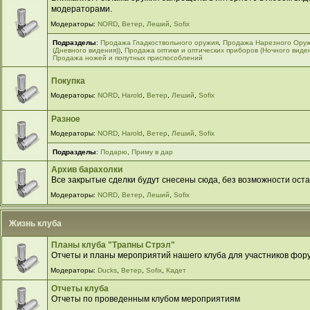
модераторами.
Модераторы:
NORD
,
Ветер
,
Леший
,
Sofix
Подразделы
:
Продажа Гладкоствольного оружия
,
Продажа Нарезного Ору
(Дневного видения))
,
Продажа оптики и оптических приборов (Ночного виде
Продажа ножей и попутных приспособлений
Покупка
Модераторы:
NORD
,
Harold
,
Ветер
,
Леший
,
Sofix
Разное
Модераторы:
NORD
,
Harold
,
Ветер
,
Леший
,
Sofix
Подразделы
:
Подарю
,
Приму в дар
Архив барахолки
Все закрытые сделки будут снесены сюда, без возможности оста
Модераторы:
NORD
,
Ветер
,
Леший
,
Sofix
Жизнь клуба
Планы клуба "Трапны Стрэл"
Отчеты и планы мероприятий нашего клуба для участников фор
Модераторы:
Ducks
,
Ветер
,
Sofix
,
Кадет
Отчеты клуба
Отчеты по проведенным клубом мероприятиям