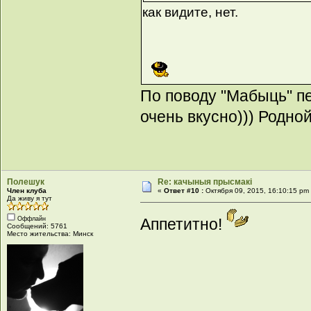
как видите, нет.
По поводу "Мабыць" пе
очень вкусно))) Родно
Полешук
Re: качыныя прысмакі
Член клуба
«
Ответ #10 :
Октября 09, 2015, 16:10:15 pm
Да живу я тут
Оффлайн
Аппетитно!
Сообщений: 5761
Место жительства: Минск