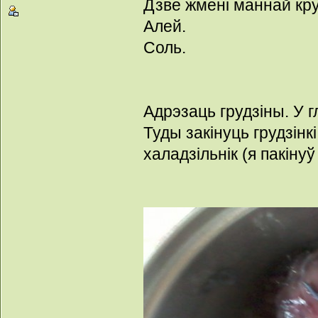
Дзве жмені маннай кр
Алей.
Соль.
Адрэзаць грудзіны. У г
Туды закінуць грудзінк
халадзільнік (я пакінуў