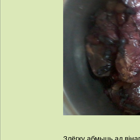
Злёгку абмыць ад віна