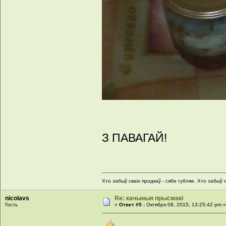
З ПАВАГАЙ!
Хто забыў сваіх продкаў - сябе губляе, Хто забыў с
nicolavs
Re: качыныя прысмакі
Гость
«
Ответ #5 :
Октября 09, 2015, 13:25:42 pm 