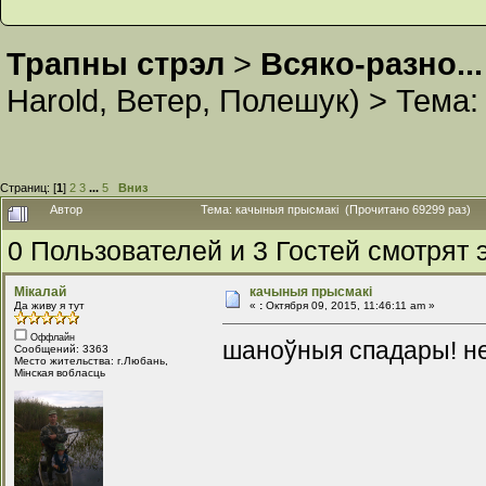
Трапны стрэл
>
Всяко-разно...
Harold
,
Ветер
,
Полешук
) >
Тема
Страниц: [
1
]
2
3
...
5
Вниз
Автор
Тема: качыныя прысмакі (Прочитано 69299 раз)
0 Пользователей и 3 Гостей смотрят э
Мікалай
качыныя прысмакі
Да живу я тут
«
:
Октября 09, 2015, 11:46:11 am »
Оффлайн
шаноўныя спадары! не
Сообщений: 3363
Место жительства: г.Любань,
Мінская вобласць