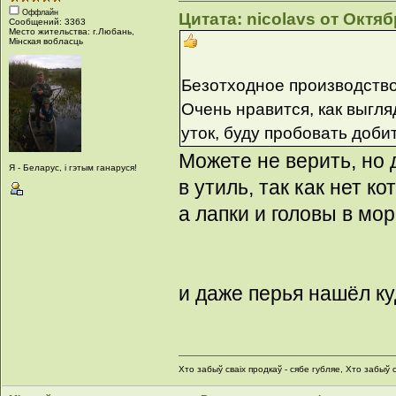
Оффлайн
Цитата: nicolavs от Октяб
Сообщений: 3363
Место жительства: г.Любань,
Мінская вобласць
Безотходное производство
Очень нравится, как выгля
уток, буду пробовать доби
Можете не верить, но 
Я - Беларус, і гэтым ганаруся!
в утиль, так как нет к
а лапки и головы в мо
и даже перья нашёл ку
Хто забыў сваіх продкаў - сябе губляе, Хто забыў с