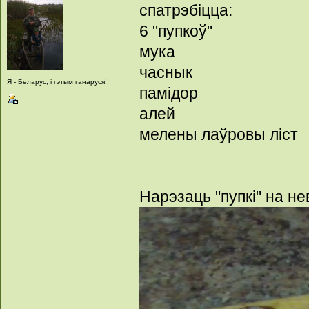
спатрэбіцца:
6 "пупкоў"
мука
часнык
Я - Беларус, і гэтым ганаруся!
памідор
алей
мелены лаўровы ліст
Нарэзаць "пупкі" на нев