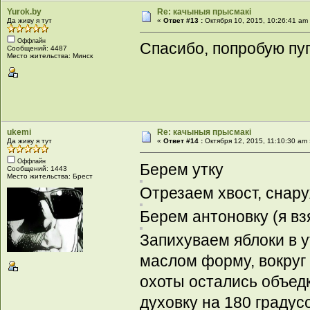
Yurok.by
Re: качыныя прысмакі
Да живу я тут
«
Ответ #13 :
Октября 10, 2015, 10:26:41 am
Оффлайн
Спасибо, попробую пуп
Сообщений: 4487
Место жительства: Минск
ukemi
Re: качыныя прысмакі
Да живу я тут
«
Ответ #14 :
Октября 12, 2015, 11:10:30 am
Оффлайн
Берем утку
Сообщений: 1443
Место жительства: Брест
Отрезаем хвост, снару
Берем антоновку (я вз
Запихуваем яблоки в 
маслом форму, вокруг 
охоты остались объедк
духовку на 180 градус