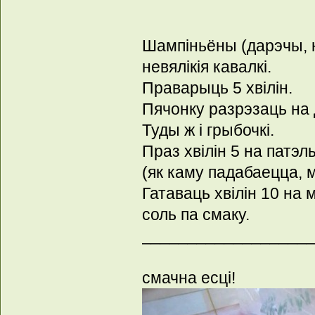
Шампіньёны (дарэчы, 
невялікія кавалкі.
Праварыць 5 хвілін.
Пячонку разрэзаць на д
Туды ж і грыбочкі.
Праз хвілін 5 на патэл
(як каму падабаецца, м
Гатаваць хвілін 10 на 
соль па смаку.
__________________
смачна есці!