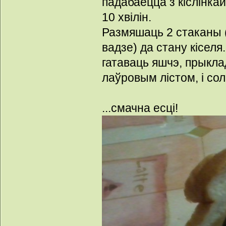
падабаецца з кіслінкай
10 хвілін.
Размяшаць 2 стаканы (
вадзе) да стану кіселя.
гатаваць яшчэ, прыкла
лаўровым лістом, і сол
...смачна есці!