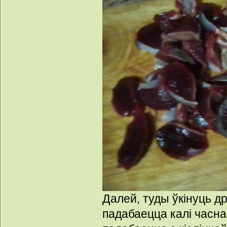
Далей, туды ўкінуць д
падабаецца калі часна