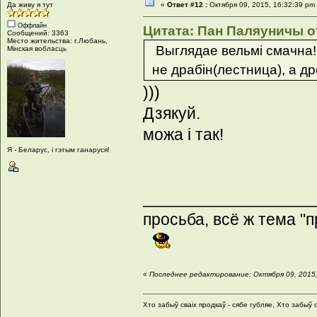
Да живу я тут
«
Ответ #12 :
Октября 09, 2015, 16:32:39 pm
Оффлайн
Цитата: Пан Паляуничы от
Сообщений: 3363
Место жительства: г.Любань,
Выглядае вельмi смачна!
Мінская вобласць
не драбiн(лестница), а др
)))
Дзякуй.
можа і так!
Я - Беларус, і гэтым ганаруся!
__________________
просьба, всё ж тема "
«
Последнее редактирование: Октября 09, 2015,
Хто забыў сваіх продкаў - сябе губляе, Хто забыў с