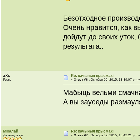
Безотходное производ
Очень нравится, как в
дойдут до своих уток,
результата..
xXx
Re: качыныя прысмакі
Гость
«
Ответ #6 :
Октября 09, 2015, 13:39:07 pm 
Мабыць вельми смачна
А вы зауседы размаул
Мікалай
Re: качыныя прысмакі
Да живу я тут
«
Ответ #7 :
Октября 09, 2015, 13:42:21 pm 