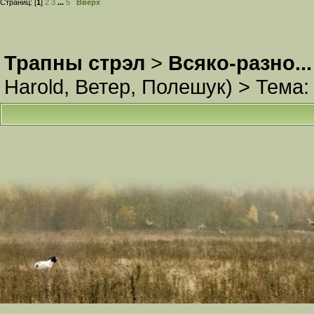
Страниц: [
1
]
2
3
...
5
Вверх
Трапны стрэл
>
Всяко-разно...
Harold
,
Ветер
,
Полешук
) >
Тема