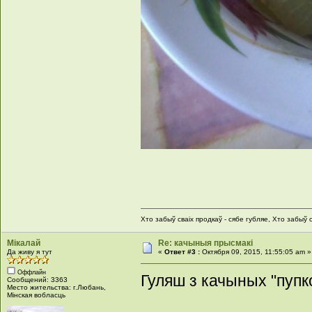
Хто забыў сваіх продкаў - сябе губляе, Хто забыў с
Мікалай
Re: качыныя прысмакі
Да живу я тут
«
Ответ #3 :
Октября 09, 2015, 11:55:05 am »
Оффлайн
Гуляш з качыных "пупк
Сообщений: 3363
Место жительства: г.Любань,
Мінская вобласць