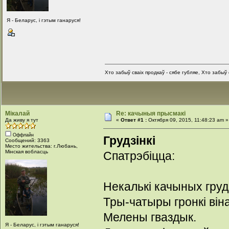
Я - Беларус, і гэтым ганаруся!
Хто забыў сваіх продкаў - сябе губляе, Хто забыў с
Мікалай
Re: качыныя прысмакі
Да живу я тут
«
Ответ #1 :
Октября 09, 2015, 11:48:23 am »
Оффлайн
Грудзінкі
Сообщений: 3363
Место жительства: г.Любань,
Мінская вобласць
Спатрэбіцца:
Некалькі качыных груд
Тры-чатыры гронкі він
Мелены гваздык.
Я - Беларус, і гэтым ганаруся!