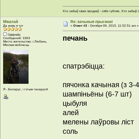
Хто забыў сваіх продкаў - сябе губляе, Хто забыў с
Мікалай
Re: качыныя прысмакі
Да живу я тут
«
Ответ #2 :
Октября 09, 2015, 11:52:51 am »
Оффлайн
печань
Сообщений: 3363
Место жительства: г.Любань,
Мінская вобласць
спатрэбіцца:
пячонка качыная (з 3-4
Я - Беларус, і гэтым ганаруся!
шампіньёны (6-7 шт)
цыбуля
алей
мелены лаўровы ліст
соль