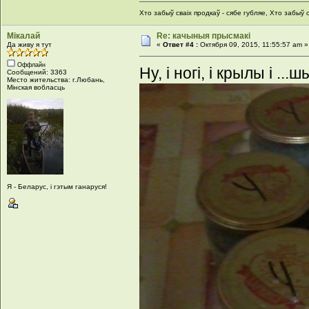
Хто забыў сваіх продкаў - сябе губляе, Хто забыў с
Мікалай
Re: качыныя прысмакі
Да живу я тут
«
Ответ #4 :
Октября 09, 2015, 11:55:57 am »
Оффлайн
Ну, і ногі, і крылы і ...ш
Сообщений: 3363
Место жительства: г.Любань,
Мінская вобласць
Я - Беларус, і гэтым ганаруся!