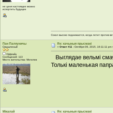
не ценя настоящее можно
испортить будущее
Сокол высоко поднимается, когда летит против ве
Пан Паляуничы
Re: качыныя прысмакі
Смышленый
«
Ответ #11 :
Октября 09, 2015, 16:11:11 pm 
Оффлайн
Выглядае вельмi сма
Сообщений: 113
Место жительства: Могилев
Толькi маленькая папр
Мікалай
Re: качыныя прысмакі