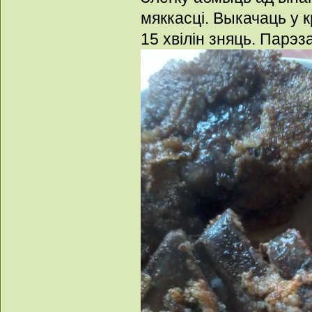
мяккасці. Выкачаць у к
15 хвілін зняць. Парэза