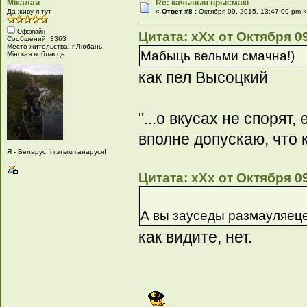
Мікалай
Re: качыныя прысмакі
Да живу я тут
«
Ответ #8 :
Октября 09, 2015, 13:47:09 pm 
Оффлайн
Цитата: xXx от Октября 09
Сообщений: 3363
Место жительства: г.Любань,
Мабыць вельми смачна!)
Мінская вобласць
как пел Высоцкий
"...о вкусах не спорят,
вполне допускаю, что 
Я - Беларус, і гэтым ганаруся!
Цитата: xXx от Октября 09
А вы зауседы размауляеце
как видите, нет.