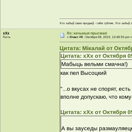
Хто забыў сваіх продкаў - сябе губляе, Хто забыў с
xXx
Re: качыныя прысмакі
Гость
«
Ответ #9 :
Октября 09, 2015, 13:48:53 pm 
Цитата: Мікалай от Октябр
Цитата: xXx от Октября 09
Мабыць вельми смачна!)
как пел Высоцкий
"...о вкусах не спорят, ест
вполне допускаю, что кому
Цитата: xXx от Октября 09
А вы зауседы размауляеце